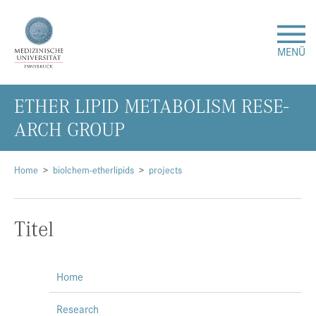
MENÜ
ETHER LIPID ME­TA­BO­LISM RE­SE­
Forschung
ARCH GROUP
Studium & Lehre
Home
biolchem-etherlipids
projects
Krankenversorgung
Titel
Über uns
Internationales
Home
Events
Research