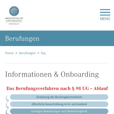
MENÜ
Be­ru­fun­gen
Forschung
Studium & Lehre
Home
berufungen
faq
Krankenversorgung
Informationen & Onboarding
Über uns
Internationales
Events