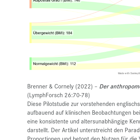
Brenner & Cornely (2022)
–
Der anthropome
(LymphForsch 26:70-78)
Diese Pilotstudie zur vorstehenden englischs
aufbauend auf klinischen Beobachtungen be
eine konsistente und altersunabhängige Ken
darstellt. Der Artikel unterstreicht den Pa
Proportionen und betont den Nutzen für die 