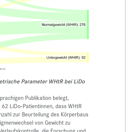
trische Parameter WHtR bei LiDo
prachigen Publikation belegt,
i 62 LiDo‑Patientinnen, dass WHtR
nzahl zur Beurteilung des Körperbaus
radigmenwechsel von Gewicht zu
Verlaufskontrolle, die Forschung und