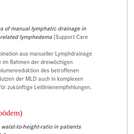
ss of manual lymphatic drainage in
r-related lymphedema
(Support Care
mbination aus manueller Lymphdrainage
 im Rahmen der dreiwöchigen
Volumenreduktion des betroffenen
n Nutzen der MLD auch in komplexen
für zukünftige Leitlinienempfehlungen.
ipödem)
waist-to-height-ratio in patients