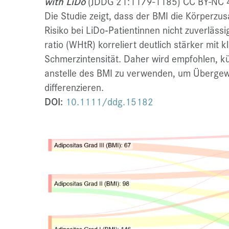
with LiDo
(JDDG 21:1179-1185) CC BY-NC 
Die Studie zeigt, dass der BMI die Körper
Risiko bei LiDo‑Patientinnen nicht zuverlässi
ratio (WHtR) korreliert deutlich stärker mit
Schmerzintensität. Daher wird empfohlen, k
anstelle des BMI zu verwenden, um Übergewi
differenzieren.
DOI:
10.1111/ddg.15182