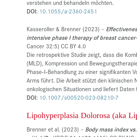
verstehen und behandeln möchten.
DOI:
10.1055/a-2360-2451
Kasseroller & Brenner (2023)
–
Effectivene
intensive phase I therapy of breast cance
Cancer 32:5) CC BY 4.0
Die retrospektive Studie zeigt, dass die Ko
(MLD), Kompression und Bewegungstherapie
Phase‑I‑Behandlung zu einer signifikanten 
Arms führt. Die Arbeit stützt den klinische
onkologischen Situationen und liefert Daten 
DOI:
10.1007/s00520-023-08210-7
Lipohyperplasia Dolorosa (aka L
Brenner et al. (2023)
–
Body mass index vs. 