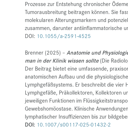
Prozesse zur Entstehung chronischer Ödeme
Tumorausbreitung beitragen können. Sie fass
molekularen Alterungsmarkern und potenziel
zusammen, darunter antiinflammatorische und
DOI:
10.1055/a-2591-4525
Brenner (2025)
–
Anatomie und Physiologi
man in der Klinik wissen sollte
(Die Radiol
Der Beitrag bietet eine umfassende, praxiso
anatomischen Aufbau und die physiologisc
Lymphgefäßsystems. Er beschreibt die vier H
Lymphgefäße, Präkollektoren, Kollektoren u
jeweiligen Funktionen im Flüssigkeitstransp
Gewebshomöostase. Klinische Anwendungen 
lymphatischer Insuffizienzen bis zur bildge
DOI:
10.1007/s00117-025-01432-2