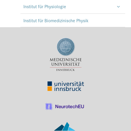
Institut für Physiologie
Press & Media
Career
Institut für Biomedizinische Physik
Contact
Data Privacy
Service-Links
de
| en