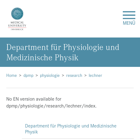
MENÜ
Department für Physiologie und
Research
Medizinische Physik
Studies & Teaching
Home
dpmp
physiologie
research
lechner
Medical Care
No EN version available for
About Us
dpmp/physiologie/research/lechner/index.
International
Department für Physiologie und Medizinische
Physik
Events